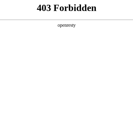
产品
解决方案
新闻动态
关于我们
是博自动化营销平台(MA
排和任务自动执行能力，可以把恰当的内容
人群，实现“千人千面”的数智化营